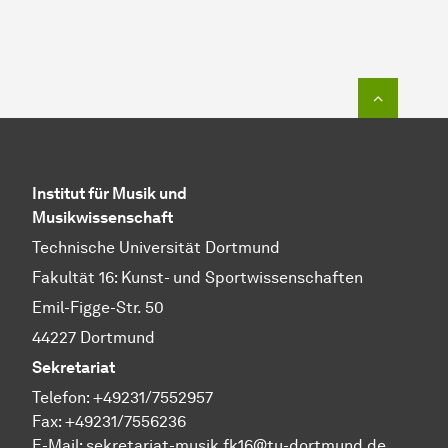
Zum Seit
Institut für Musik und
Musikwissenschaft
Technische Universität Dortmund
Fakultät 16: Kunst- und Sportwissenschaften
Emil-Figge-Str. 50
44227 Dortmund
Sekretariat
Telefon: +49231/7552957
Fax: +49231/7556236
E-Mail:
sekretariat-musik.fk16@tu-dortmund.de