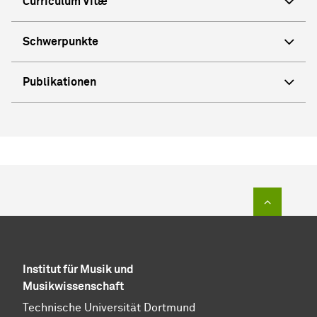
Curriculum Vitæ
Schwerpunkte
Publikationen
Zum Sei
Institut für Musik und
Musikwissenschaft
Technische Universität Dortmund