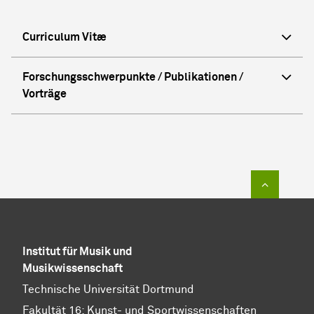
Curriculum Vitæ
Forschungsschwerpunkte / Publikationen /
Vorträge
Zum Sei
Institut für Musik und
Musikwissenschaft
Technische Universität Dortmund
Fakultät 16: Kunst- und Sportwissenschaften