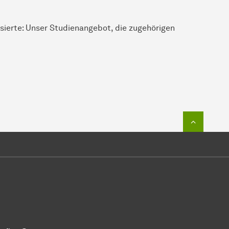
essierte: Unser Studienangebot, die zugehörigen
Zum Seit