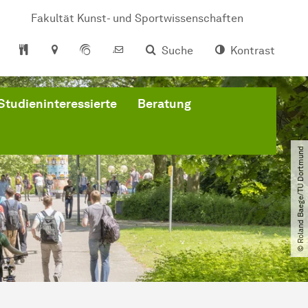
Fakultät Kunst- und Sportwissenschaften
Suche
Kontrast
Studieninteressierte
Beratung
© Roland Baege​/​TU Dortmund