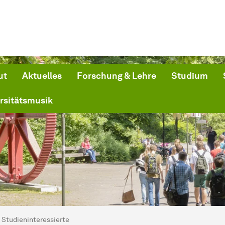
ut
Aktuelles
Forschung & Lehre
Studium
rsitätsmusik
ind hier:
artseite
Studieninteressierte