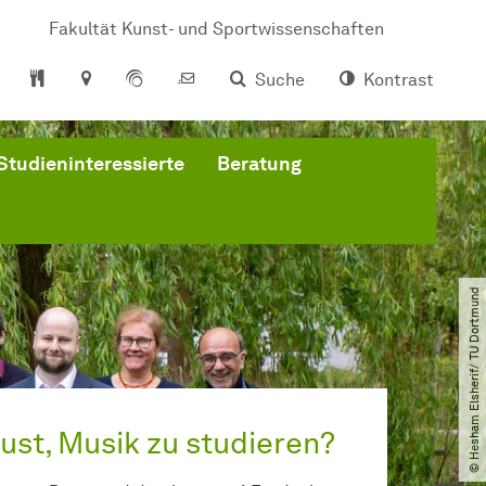
Fakultät Kunst- und Sportwissenschaften
Suche
Kontrast
Studieninteressierte
Beratung
© Hesham Elsherif​/​ TU Dortmund
ust, Musik zu studieren?