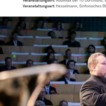
Veranstaltungsort:
Audimax der TU Dortmund, V
Veran­stal­tungs­art:
Hesselmann
Sinfonisches B