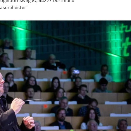
ogelpothsweg 87, 44227 Dortmund
lasorchester