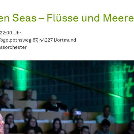
en Seas – Flüsse und Meere
 22:00 Uhr
ogelpothsweg 87, 44227 Dortmund
lasorchester