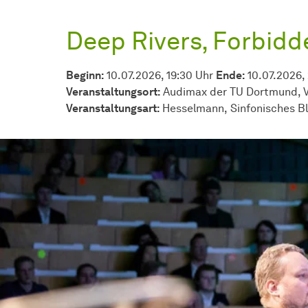
Deep Rivers, Forbidd
Beginn:
10.07.2026, 19:30 Uhr
Ende:
10.07.2026,
Veranstaltungsort:
Audimax der TU Dortmund, V
Veran­stal­tungs­art:
Hesselmann
Sinfonisches B