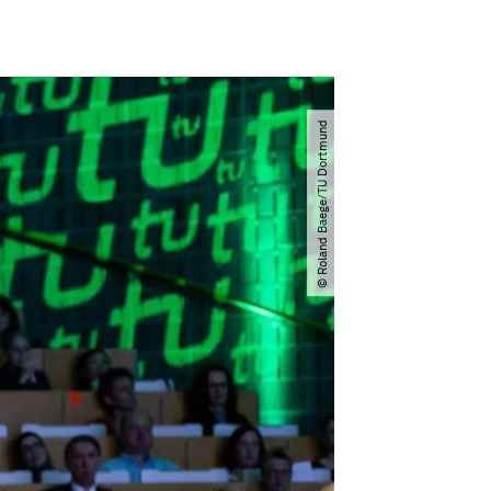
© Roland Baege​/​TU Dortmund