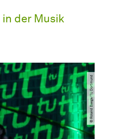
 in der Musik
© Roland Baege​/​TU Dortmund