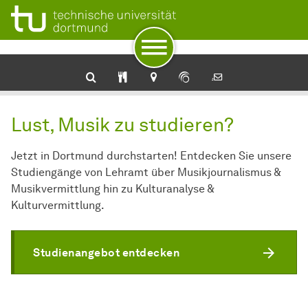
Zur Navigation
Zum Schnellzugriff
Zum Fuß der Seite mit weiteren Services
Zum Inhalt
Zur Startseite
Institut für Musik und Musikwissenschaft
Lust, Musik zu studieren?
Jetzt in Dortmund durchstarten! Entdecken Sie unsere
Studiengänge von Lehramt über Musikjournalismus &
Musikvermittlung hin zu Kulturanalyse &
Kulturvermittlung.
Studienangebot entdecken