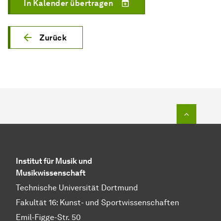
In Kalender übertragen
Zurück
Zum Seit
Institut für Musik und
Musikwissenschaft
Technische Universität Dortmund
Fakultät 16: Kunst- und Sportwissenschaften
Emil-Figge-Str. 50